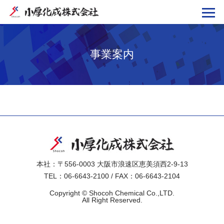
事業案内
casino not on gamstop
本社：〒556-0003 大阪市浪速区恵美須西2-9-13
TEL：
06-6643-2100
/ FAX：06-6643-2104
Copyright © Shocoh Chemical Co.,LTD.
All Right Reserved.