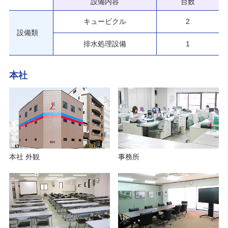
設備内容
台数
キュービクル
2
設備類
排水処理設備
1
本社
本社 外観
事務所