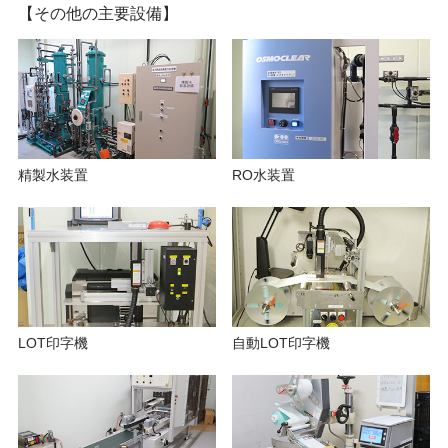
【その他の主要設備】
精製水装置
RO水装置
LOT印字機
自動LOT印字機