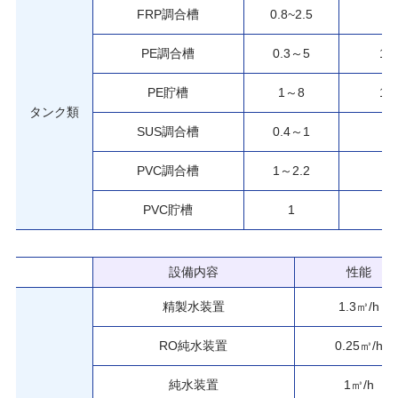
FRP調合槽
0.8~2.5
6
PE調合槽
0.3～5
11
PE貯槽
1～8
14
タンク類
SUS調合槽
0.4～1
2
PVC調合槽
1～2.2
8
PVC貯槽
1
1
設備内容
性能
精製水装置
1.3㎥/h
RO純水装置
0.25㎥/h
純水装置
1㎥/h