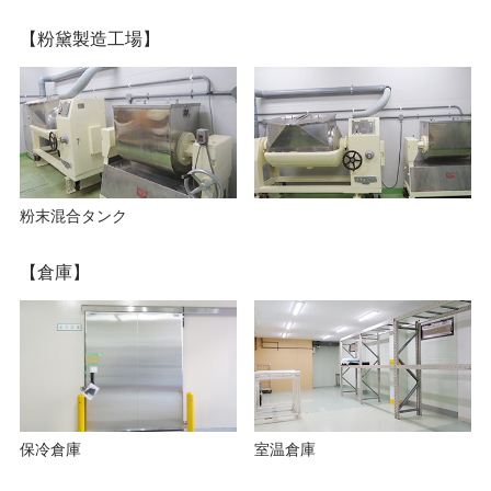
【粉黛製造工場】
粉末混合タンク
【倉庫】
保冷倉庫
室温倉庫