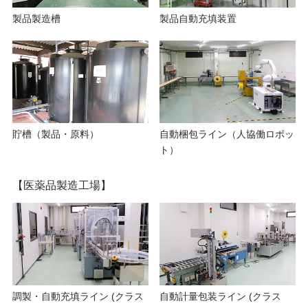
製品製造槽
製品自動充填装置
貯槽（製品・原料）
自動梱包ライン（人協働ロボッ
ト）
【医薬品製造工場】
調製・自動充填ライン (クラス
自動計量包装ライン (クラス